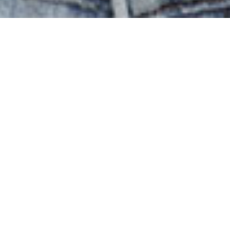
Ut velit mauris
Egestas sed
Lorem ipsum dolor sit amet consectetur adipisicing
elit. Incidunt architecto ab hic rem placeat eius
commodi eum eligendi recusandae sed qui cumque
quibusdam.